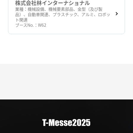
株式会社林インターナショナル
業種：
機械設備、機械要素部品、金型（及び製
品）、自動車関連、プラスチック、アルミ、ロボッ
ト関連
ブースNo.：
W62