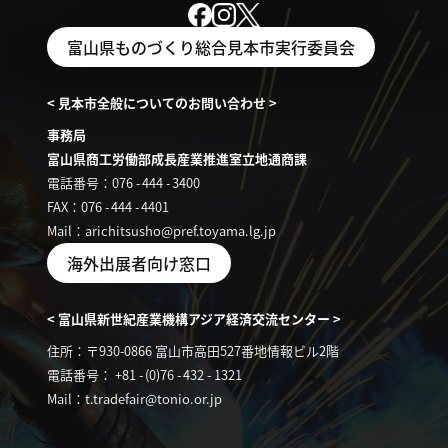
富山県ものづくり総合見本市実行委員会
< 見本市全般についてのお問い合わせ >
事務局
富山県商工労働部成長産業推進室立地通商課
電話番号：076
-
444
-
3400
FAX：076
-
444
-
4401
Mail：arichitsusho@pref.toyama.lg.jp
海外出展者向け窓口
< 富山県新世紀産業機構アジア経済交流センター >
住所：〒930-0866 富山市高田527番地情報ビル2階
電話番号： +81
-
(0)76
-
432
-
1321
Mail：t.tradefair@tonio.or.jp