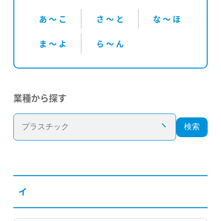
あ 〜 こ
さ 〜 と
な 〜 ほ
ま 〜 よ
ら 〜 ん
業種から探す
検索
イ