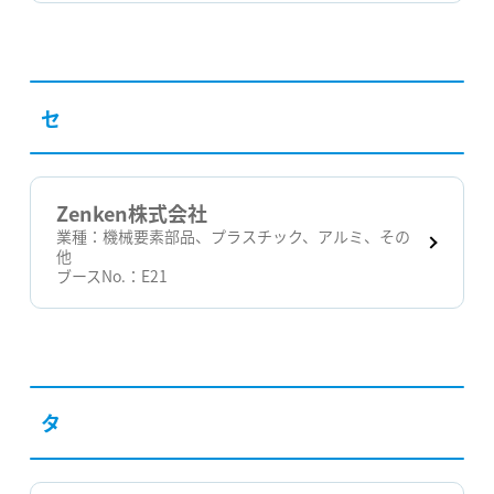
セ
Zenken株式会社
業種：
機械要素部品、プラスチック、アルミ、その
他
ブースNo.：
E21
タ