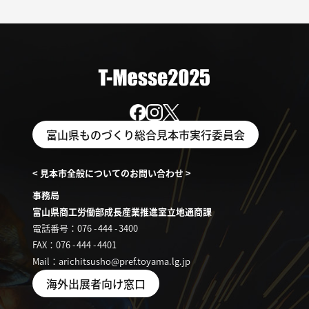
富山県ものづくり総合見本市実行委員会
< 見本市全般についてのお問い合わせ >
事務局
富山県商工労働部成長産業推進室立地通商課
電話番号：076
-
444
-
3400
FAX：076
-
444
-
4401
Mail：arichitsusho@pref.toyama.lg.jp
海外出展者向け窓口