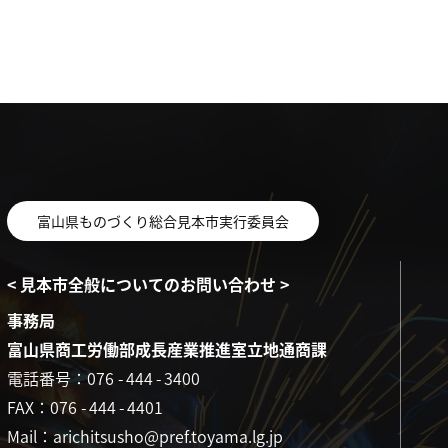
富山県ものづくり総合見本市実行委員会
< 見本市全般についてのお問い合わせ >
事務局
富山県商工労働部成長産業推進室立地通商課
電話番号：076
-
444
-
3400
FAX：076
-
444
-
4401
Mail：arichitsusho@pref.toyama.lg.jp